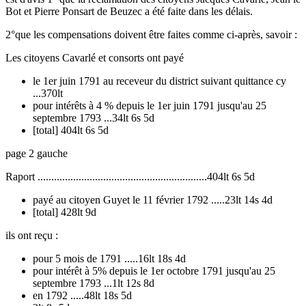
Bot et Pierre Ponsart de Beuzec a été faite dans les délais.
2°que les compensations doivent être faites comme ci-après, savoir :
Les citoyens Cavarlé et consorts ont payé
le 1er juin 1791 au receveur du district suivant quittance cy
...370lt
pour intérêts à 4 % depuis le 1er juin 1791 jusqu'au 25
septembre 1793 ...34lt 6s 5d
[total] 404lt 6s 5d
page 2 gauche
Raport ..............................................................404lt 6s 5d
payé au citoyen Guyet le 11 février 1792 .....23lt 14s 4d
[total] 428lt 9d
ils ont reçu :
pour 5 mois de 1791 .....16lt 18s 4d
pour intérêt à 5% depuis le 1er octobre 1791 jusqu'au 25
septembre 1793 ...1lt 12s 8d
en 1792 .....48lt 18s 5d