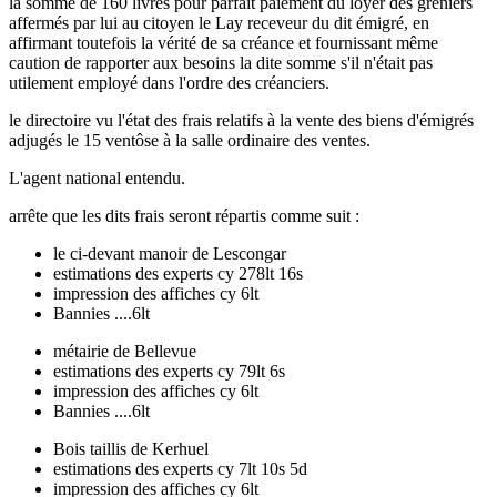
la somme de 160 livres pour parfait paiement du loyer des greniers
affermés par lui au citoyen le Lay receveur du dit émigré, en
affirmant toutefois la vérité de sa créance et fournissant même
caution de rapporter aux besoins la dite somme s'il n'était pas
utilement employé dans l'ordre des créanciers.
le directoire vu l'état des frais relatifs à la vente des biens d'émigrés
adjugés le 15 ventôse à la salle ordinaire des ventes.
L'agent national entendu.
arrête que les dits frais seront répartis comme suit :
le ci-devant manoir de Lescongar
estimations des experts cy 278lt 16s
impression des affiches cy 6lt
Bannies ....6lt
métairie de Bellevue
estimations des experts cy 79lt 6s
impression des affiches cy 6lt
Bannies ....6lt
Bois taillis de Kerhuel
estimations des experts cy 7lt 10s 5d
impression des affiches cy 6lt