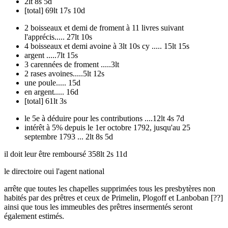
2lt 8s 5d
[total] 69lt 17s 10d
2 boisseaux et demi de froment à 11 livres suivant
l'apprécis..... 27lt 10s
4 boisseaux et demi avoine à 3lt 10s cy ..... 15lt 15s
argent .....7lt 15s
3 carennées de froment .....3lt
2 rases avoines.....5lt 12s
une poule..... 15d
en argent..... 16d
[total] 61lt 3s
le 5e à déduire pour les contributions ....12lt 4s 7d
intérêt à 5% depuis le 1er octobre 1792, jusqu'au 25
septembre 1793 ... 2lt 8s 5d
il doit leur être remboursé 358lt 2s 11d
le directoire oui l'agent national
arrête que toutes les chapelles supprimées tous les presbytères non
habités par des prêtres et ceux de Primelin, Plogoff et Lanboban [??]
ainsi que tous les immeubles des prêtres insermentés seront
également estimés.