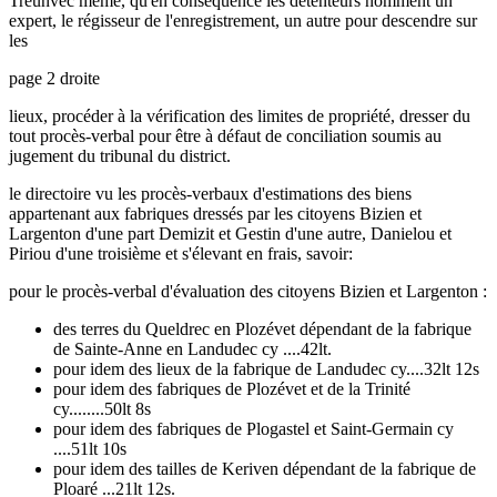
Tréunvec même, qu'en conséquence les détenteurs nomment un
expert, le régisseur de l'enregistrement, un autre pour descendre sur
les
page 2 droite
lieux, procéder à la vérification des limites de propriété, dresser du
tout procès-verbal pour être à défaut de conciliation soumis au
jugement du tribunal du district.
le directoire vu les procès-verbaux d'estimations des biens
appartenant aux fabriques dressés par les citoyens Bizien et
Largenton d'une part Demizit et Gestin d'une autre, Danielou et
Piriou d'une troisième et s'élevant en frais, savoir:
pour le procès-verbal d'évaluation des citoyens Bizien et Largenton :
des terres du Queldrec en Plozévet dépendant de la fabrique
de Sainte-Anne en Landudec cy ....42lt.
pour idem des lieux de la fabrique de Landudec cy....32lt 12s
pour idem des fabriques de Plozévet et de la Trinité
cy........50lt 8s
pour idem des fabriques de Plogastel et Saint-Germain cy
....51lt 10s
pour idem des tailles de Keriven dépendant de la fabrique de
Ploaré ...21lt 12s.