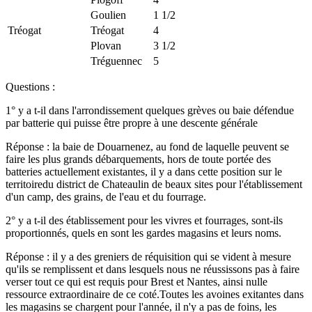
Goulien
1 1/2
Tréogat
Tréogat
4
Plovan
3 1/2
Tréguennec
5
Questions :
1° y a t-il dans l'arrondissement quelques grèves ou baie défendue
par batterie qui puisse être propre à une descente générale
Réponse : la baie de Douarnenez, au fond de laquelle peuvent se
faire les plus grands débarquements, hors de toute portée des
batteries actuellement existantes, il y a dans cette position sur le
territoiredu district de Chateaulin de beaux sites pour l'établissement
d'un camp, des grains, de l'eau et du fourrage.
2° y a t-il des établissement pour les vivres et fourrages, sont-ils
proportionnés, quels en sont les gardes magasins et leurs noms.
Réponse : il y a des greniers de réquisition qui se vident à mesure
qu'ils se remplissent et dans lesquels nous ne réussissons pas à faire
verser tout ce qui est requis pour Brest et Nantes, ainsi nulle
ressource extraordinaire de ce coté.Toutes les avoines exitantes dans
les magasins se chargent pour l'année, il n'y a pas de foins, les