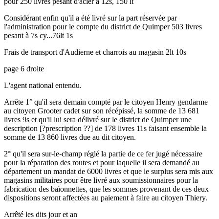
pour 250 livres pesant d'acier à 12s, 150 lt
Considérant enfin qu'il a été livré sur la part réservée par
l'administration pour le compte du district de Quimper 503 livres
pesant à 7s cy...76lt 1s
Frais de transport d'Audierne et charrois au magasin 2lt 10s
page 6 droite
L'agent national entendu.
Arrête 1° qu'il sera demain compté par le citoyen Henry gendarme
au citoyen Grooter cadet sur son récépissé, la somme de 13 681
livres 9s et qu'il lui sera délivré sur le district de Quimper une
description [?prescription ??] de 178 livres 11s faisant ensemble la
somme de 13 860 livres due au dit citoyen.
2° qu'il sera sur-le-champ réglé la partie de ce fer jugé nécessaire
pour la réparation des routes et pour laquelle il sera demandé au
département un mandat de 6000 livres et que le surplus sera mis aux
magasins militaires pour être livré aux soumissionnaires pour la
fabrication des baïonnettes, que les sommes provenant de ces deux
dispositions seront affectées au paiement à faire au citoyen Thiery.
Arrêté les dits jour et an