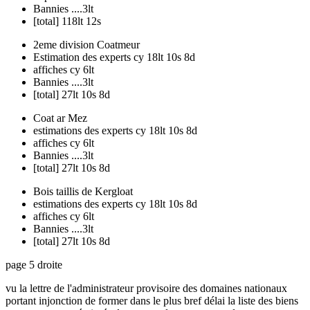
Bannies ....3lt
[total] 118lt 12s
2eme division Coatmeur
Estimation des experts cy 18lt 10s 8d
affiches cy 6lt
Bannies ....3lt
[total] 27lt 10s 8d
Coat ar Mez
estimations des experts cy 18lt 10s 8d
affiches cy 6lt
Bannies ....3lt
[total] 27lt 10s 8d
Bois taillis de Kergloat
estimations des experts cy 18lt 10s 8d
affiches cy 6lt
Bannies ....3lt
[total] 27lt 10s 8d
page 5 droite
vu la lettre de l'administrateur provisoire des domaines nationaux
portant injonction de former dans le plus bref délai la liste des biens