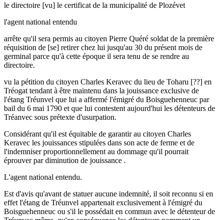
le directoire [vu] le certificat de la municipalité de Plozévet
l'agent national entendu
arrête qu'il sera permis au citoyen Pierre Quéré soldat de la première
réquisition de [se] retirer chez lui jusqu'au 30 du présent mois de
germinal parce qu'à cette époque il sera tenu de se rendre au
directoire.
vu la pétition du citoyen Charles Keravec du lieu de Toharu [??] en
Tréogat tendant à être maintenu dans la jouissance exclusive de
l'étang Tréunvel que lui a affermé l'émigré du Boisguehenneuc par
bail du 6 mai 1790 et que lui contestent aujourd'hui les détenteurs de
Tréanvec sous prétexte d'usurpation.
Considérant qu'il est équitable de garantir au citoyen Charles
Keravec les jouissances stipulées dans son acte de ferme et de
l'indemniser proportionnellement au dommage qu'il pourrait
éprouver par diminution de jouissance .
L'agent national entendu.
Est d'avis qu'avant de statuer aucune indemnité, il soit reconnu si en
effet l'étang de Tréunvel appartenait exclusivement à l'émigré du
Boisguehenneuc ou s'il le possédait en commun avec le détenteur de