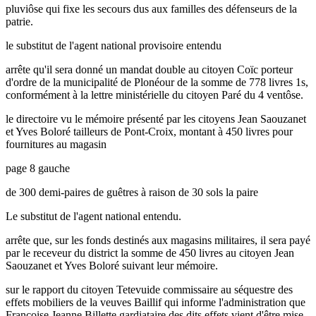
pluviôse qui fixe les secours dus aux familles des défenseurs de la
patrie.
le substitut de l'agent national provisoire entendu
arrête qu'il sera donné un mandat double au citoyen Coïc porteur
d'ordre de la municipalité de Plonéour de la somme de 778 livres 1s,
conformément à la lettre ministérielle du citoyen Paré du 4 ventôse.
le directoire vu le mémoire présenté par les citoyens Jean Saouzanet
et Yves Boloré tailleurs de Pont-Croix, montant à 450 livres pour
fournitures au magasin
page 8 gauche
de 300 demi-paires de guêtres à raison de 30 sols la paire
Le substitut de l'agent national entendu.
arrête que, sur les fonds destinés aux magasins militaires, il sera payé
par le receveur du district la somme de 450 livres au citoyen Jean
Saouzanet et Yves Boloré suivant leur mémoire.
sur le rapport du citoyen Tetevuide commissaire au séquestre des
effets mobiliers de la veuves Baillif qui informe l'administration que
Françoise Jeanne Billette gardiataire des dits effets vient d'être mise