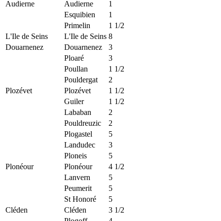
Audierne
Audierne
1
Esquibien
1
Primelin
1 1/2
L'Ile de Seins
L'Ile de Seins
8
Douarnenez
Douarnenez
3
Ploaré
3
Poullan
1 1/2
Pouldergat
2
Plozévet
Plozévet
1 1/2
Guiler
1 1/2
Lababan
2
Pouldreuzic
2
Plogastel
5
Landudec
3
Ploneis
5
Plonéour
Plonéour
4 1/2
Lanvern
5
Peumerit
5
St Honoré
5
Cléden
Cléden
3 1/2
Plogoff
4