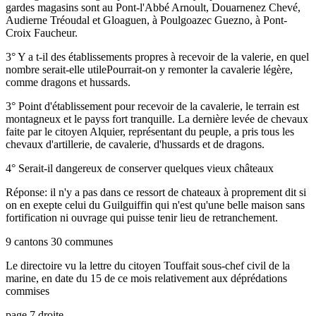
gardes magasins sont au Pont-l'Abbé Arnoult, Douarnenez Chevé,
Audierne Tréoudal et Gloaguen, à Poulgoazec Guezno, à Pont-
Croix Faucheur.
3° Y a t-il des établissements propres à recevoir de la valerie, en quel
nombre serait-elle utilePourrait-on y remonter la cavalerie légère,
comme dragons et hussards.
3° Point d'établissement pour recevoir de la cavalerie, le terrain est
montagneux et le payss fort tranquille. La dernière levée de chevaux
faite par le citoyen Alquier, représentant du peuple, a pris tous les
chevaux d'artillerie, de cavalerie, d'hussards et de dragons.
4° Serait-il dangereux de conserver quelques vieux châteaux
Réponse: il n'y a pas dans ce ressort de chateaux à proprement dit si
on en exepte celui du Guilguiffin qui n'est qu'une belle maison sans
fortification ni ouvrage qui puisse tenir lieu de retranchement.
9 cantons 30 communes
Le directoire vu la lettre du citoyen Touffait sous-chef civil de la
marine, en date du 15 de ce mois relativement aux déprédations
commises
page 7 droite