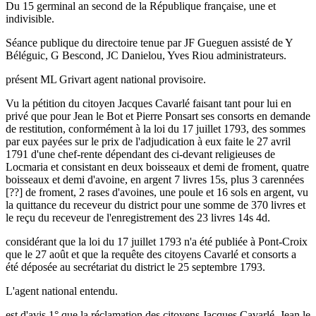
Du 15 germinal an second de la République française, une et
indivisible.
Séance publique du directoire tenue par JF Gueguen assisté de Y
Béléguic, G Bescond, JC Danielou, Yves Riou administrateurs.
présent ML Grivart agent national provisoire.
Vu la pétition du citoyen Jacques Cavarlé faisant tant pour lui en
privé que pour Jean le Bot et Pierre Ponsart ses consorts en demande
de restitution, conformément à la loi du 17 juillet 1793, des sommes
par eux payées sur le prix de l'adjudication à eux faite le 27 avril
1791 d'une chef-rente dépendant des ci-devant religieuses de
Locmaria et consistant en deux boisseaux et demi de froment, quatre
boisseaux et demi d'avoine, en argent 7 livres 15s, plus 3 carennées
[??] de froment, 2 rases d'avoines, une poule et 16 sols en argent, vu
la quittance du receveur du district pour une somme de 370 livres et
le reçu du receveur de l'enregistrement des 23 livres 14s 4d.
considérant que la loi du 17 juillet 1793 n'a été publiée à Pont-Croix
que le 27 août et que la requête des citoyens Cavarlé et consorts a
été déposée au secrétariat du district le 25 septembre 1793.
L'agent national entendu.
est d'avis 1° que la réclamation des citoyens Jacques Cavarlé, Jean le